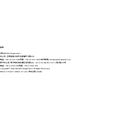
目录
(株)MEDIAN Diagnostics
总公司: 江原道春川市东内面循环大路878
电话. +82-33-244-0100
传真. +82-33-244-4634
电子邮箱. median@mediandx.com
首尔办公室: 首尔特别市松坡区法院路128，SK V1 GL METRO CITY C栋11层1114号
电话. +82-2-3401-0110
传真. +82-2-3401-0112
Copyright© 2022 Median Diagnostics All Rights Reserved.
PRIVACY POLICY
TERMS OF USE
来访之路
ADMIN