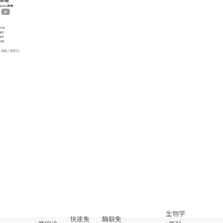
组织图
ELISA软件
CN
KO
EN
VN
产品介绍
生物学
酶联免
快速免