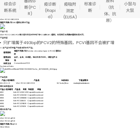
原料
基因诊
综合诊
标准诊
小鼠与
疫吸附
疫诊断
（抗
断(PC
断系统
(Rapi
断
大鼠
测定
R)
体、抗
d)
(ELISA)
原）
VDx® PCV2 ORF2 PCR
猪圆环病毒2型ORF2基因诊断试剂盒
产品介绍
VDx® PCV 2 ORF2 PCR是从疑似感染试料中扩增PCV2的ORF 2基因，检查是否有病毒的基因检查试药。
产品特征
只扩增属于493bp的PCV2的特殊基因，PCV1基因不会被扩增
※ 该产品为农林畜产检疫本部许可产品。
猪圆环病毒2型(Porcine circovirus type 2, PCV2) 基因诊
使用目的
断
使用试料
血浆，血清，白细胞，精液及组织试料，细胞培养液
畜种
猪
Conventional PCR
检查方法
Technical Data
产品信息
产品介绍书编号
产品名
包装单位
下载说明书
NS-PCV-11
VDx® PCV2 ORF2 PCR
50 Tests/Box
median@mediandx.com
相关单克隆抗体
产品介绍书编号
产品名
克隆
免疫原
规格
9051
Anti-PCV2
12C48
Capsid
Download
9052
Anti-PCV2
12A92
Capsid
Download
9053
Anti-PCV2
5B66
Capsid
Download
9054
Anti-PCV2
6E13
Capsid
Download
9055
Anti-PCV2
11B39
Capsid
Download
9056
Anti-PCV2
11E59
Capsid
Download
相关检查产品
VDx® PCV2 qPCR
VDx® PCV2 qPCR
猪圆环病毒2型qPCR
View More