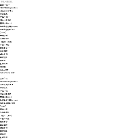
公司介绍
MEDIAN Diagnostics
沿革及获奖情况
来访之路
产品介绍
综合诊断系统
基因诊断(PCR)
快速免疫诊断(Rapid)
酶联免疫吸附测定
(ELISA)
标准诊断
生物学原料
（抗体、抗原）
小鼠与大鼠
信息中心
公告事项
媒体宣传
投资信息
资料室
认证现况
组织图
ELISA软件
KOR
ENG
CHI
VET
公司介绍
MEDIAN Diagnostics
沿革及获奖情况
来访之路
产品介绍
综合诊断系统
基因诊断(PCR)
快速免疫诊断(Rapid)
酶联免疫吸附测定
(ELISA)
标准诊断
生物学原料
（抗体、抗原）
小鼠与大鼠
信息中心
公告事项
媒体宣传
投资信息
资料室
认证现况