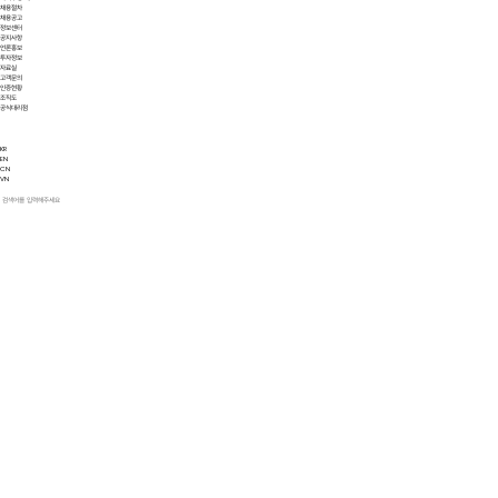
채용절차
채용공고
정보센터
공지사항
언론홍보
투자정보
자료실
고객문의
인증현황
조직도
공식대리점
KR
EN
CN
VN