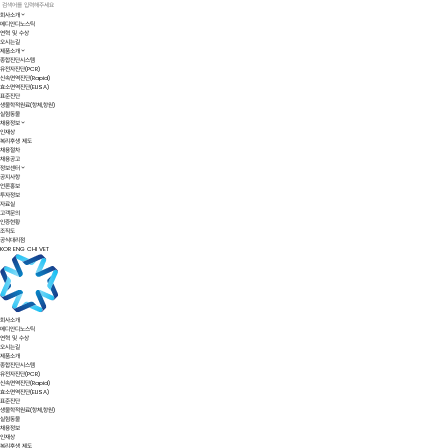
회사소개
메디안디노스틱
연혁 및 수상
오시는길
제품소개
종합진단시스템
유전자진단(PCR)
신속면역진단(Rapid)
효소면역진단(ELISA)
표준진단
생물학적원료(항체,항원)
실험동물
채용정보
인재상
복리후생 제도
채용절차
채용공고
정보센터
공지사항
언론홍보
투자정보
자료실
고객문의
인증현황
조직도
공식대리점
KOR
ENG
CHI
VET
회사소개
메디안디노스틱
연혁 및 수상
오시는길
제품소개
종합진단시스템
유전자진단(PCR)
신속면역진단(Rapid)
효소면역진단(ELISA)
표준진단
생물학적원료(항체,항원)
실험동물
채용정보
인재상
복리후생 제도