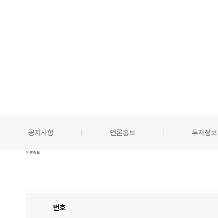
공지사항
언론홍보
투자정보
언론홍보
번호