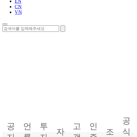
EN
CN
VN
정보센터
공
공
언
투
고
인
자
조
식