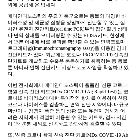
외에 공급해 온 업체다.
메디안디노스틱의 주요 제품군으로는 동물의 다양한 바
이러스성 및 세균성 질병을 정밀하게 진단할 수 있는 실
시간 유전자 진단키트(real time PCR)부터 집단 질병 상태
나 면역 상태를 모니터링할 수 있는 ELISA키트, 현장에
서 15분 이내에 바로 결과를 확인할 수 있는 면역크로마
토그래피법(Immunochromatography assay)을 이용한 간이
진단키트가 있다. 최근에는 코로나 19(COVID-19) 신속진
단키트를 개발하고 수출용 품목허가를 취득하는 등 동물
뿐 아니라 인체 진단키트 시장으로도 사업을 확장하고 있
다.
이번 전시회에서 메디안디노스틱이 출품한 '신종 코로나
항원 신속 진단 키트(MDx COVID-19 Ag Rapid Test)'는 코
로나19 바이러스에 대한 특이적인 항체를 이용하여 신종
코로나 바이러스를 검출하는 면역 진단 시약이다. 대규모
확산이나 감염자 폭증 등의 상황 또는 유전자 검사가 어
려운 지역에서 적절히 이용될 수 있는 키트로, 검사 시간
이 15~20분 내외로 신속하고 간단하게 검출할 수 있다.
또, '신종 코로나 항체 신속 진단 키트(MDx COVID-19 Ab