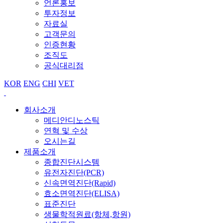
언론홍보
투자정보
자료실
고객문의
인증현황
조직도
공식대리점
KOR
ENG
CHI
VET
회사소개
메디안디노스틱
연혁 및 수상
오시는길
제품소개
종합진단시스템
유전자진단(PCR)
신속면역진단(Rapid)
효소면역진단(ELISA)
표준진단
생물학적원료(항체,항원)