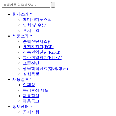
회사소개
메디안디노스틱
연혁 및 수상
오시는길
제품소개
종합진단시스템
유전자진단(PCR)
신속면역진단(Rapid)
효소면역진단(ELISA)
표준진단
생물학적원료(항체,항원)
실험동물
채용정보
인재상
복리후생 제도
채용절차
채용공고
정보센터
공지사항