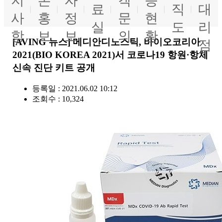
지
론
자
객
증
료
직
대
사
홍
정
문
현
실
도
리
항
보
보
의
황
[AVING 뉴스] 메디안디노스틱, 바이오코리아
점
2021(BIO KOREA 2021)서 코로나19 항원·항체
신속 진단 키트 공개
등록일 : 2021.06.02 10:12
조회수 : 10,324