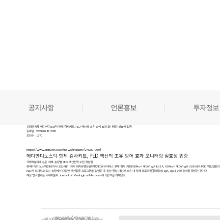
공지사항
언론홍보
투자정보
[데일리벳] 메디안디노스틱 항체 검사키트, PED 백신의 초유 방어 효과 모니터링 실효성 입증
등록일 : 2026.02.12 13:05
조회수 : 1,770
https://www.dailyvet.co.kr/news/industry/273317
[969]
메디안디노스틱 항체 검사키트, PED 백신의 초유 방어 효과 모니터링 실효성 입증
국제학술지에 논문 게재...농장별 PED 백신전략 수립 뒷받침
㈜메디안디노스틱(대표이사 오진식)이 자사 돼지유행성설사병(PED) 바이러스 항체 검사 키트(VDPro® PEDV IgA ELISA, VDPro® PEDV IgG ELISA)가 PED 
PED가 상재하고 있는 농장에서 다양한 백신접종 프로그램을 실행한 후 임상 증상 개선과 초유 내 항체 프로파일(중화항체, IgA, IgG) 변화 양상을 확인한 것이다.
해당 연구결과는 국제학술지
Journal of Virological Methods
에 1월 31일 게재됐다.