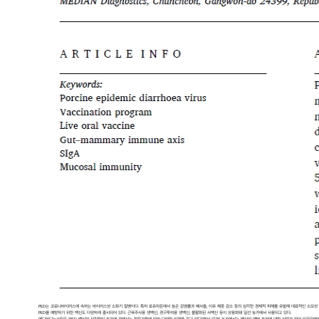
PED는 코로나바이러스에 속하는 바이러스성 소화기 질병이다. 특히 포유자돈에서 높은 감염률과 폐사율, 이유 체중 감소 등의 심각한 경제적 피해를 유발해 대표적인 소모성
PED를 예방하기 위한 백신도 다양하게 출시되어 있다. 근육주사용 생백신, 경구투여용 생백신, 불활화된 사백신 등이 상용화돼 일선 농가에서 사용되고 있다.