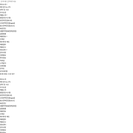
회사소개
메디안디노스틱
연혁 및 수상
오시는길
제품소개
종합진단시스템
유전자진단(PCR)
신속면역진단(Rapid)
효소면역진단(ELISA)
표준진단
생물학적원료(항체,항원)
실험동물
채용정보
인재상
복리후생 제도
채용절차
채용공고
정보센터
공지사항
언론홍보
투자정보
자료실
고객문의
인증현황
조직도
공식대리점
KOR
ENG
CHI
VET
회사소개
메디안디노스틱
연혁 및 수상
오시는길
제품소개
종합진단시스템
유전자진단(PCR)
신속면역진단(Rapid)
효소면역진단(ELISA)
표준진단
생물학적원료(항체,항원)
실험동물
채용정보
인재상
복리후생 제도
채용절차
채용공고
정보센터
공지사항
언론홍보
투자정보