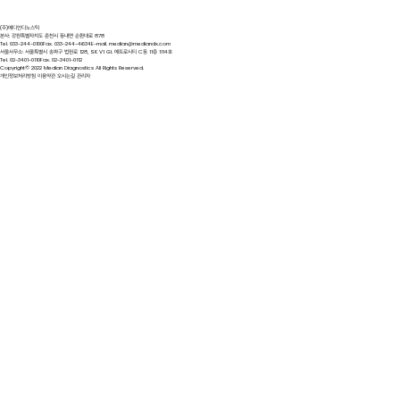
(주)메디안디노스틱
본사: 강원특별자치도 춘천시 동내면 순환대로 878
Tel. 033-244-0100
Fax. 033-244-4634
E-mail. median@mediandx.com
서울사무소: 서울특별시 송파구 법원로 128, SK V1 GL 메트로시티 C동 11층 1114호
Tel. 02-3401-0110
Fax. 02-3401-0112
Copyright© 2022 Median Diagnostics All Rights Reserved.
개인정보처리방침
이용약관
오시는길
관리자