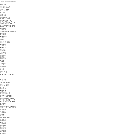
회사소개
메디안디노스틱
연혁 및 수상
오시는길
제품소개
종합진단시스템
유전자진단(PCR)
신속면역진단(Rapid)
효소면역진단(ELISA)
표준진단
생물학적원료(항체,항원)
실험동물
채용정보
인재상
복리후생 제도
채용절차
채용공고
정보센터
공지사항
언론홍보
투자정보
자료실
고객문의
인증현황
조직도
공식대리점
KOR
ENG
CHI
VET
회사소개
메디안디노스틱
연혁 및 수상
오시는길
제품소개
종합진단시스템
유전자진단(PCR)
신속면역진단(Rapid)
효소면역진단(ELISA)
표준진단
생물학적원료(항체,항원)
실험동물
채용정보
인재상
복리후생 제도
채용절차
채용공고
정보센터
공지사항
언론홍보
투자정보