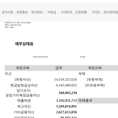
공지사항
언론홍보
투자정보
자료실
고객문의
인증현황
조직도
공식대리점
(주)메디안디노스틱 제23기 결산공고(연결)
등록일 : 2022.03.23 20:39
조회수 : 8,500
재무상태표
(2021
년
12
월
31
일 현재
) (
단위
:
원
)
계정과목
금액
계정과목
자산
부채
[유동자산]
14,318,325,026
[유동부채]
현금및현금성자산
6,345,480,832
[비유동부채]
당기손익-
500,905,239
공정가치측정금융자산
매출채권
1,542,911,713
부채총계
재고자산
3,204,810,091
기타금융자산
2,627,613,836
기타유동자산
96,603,315