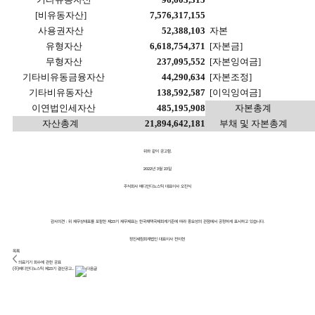
[비유동자산]
7,576,317,155
사용권자산
52,388,103
자본
유형자산
6,618,754,371
[자본금]
무형자산
237,095,552
[자본잉여금]
기타비유동금융자산
44,290,634
[자본조정]
기타비유동자산
138,592,587
[이익잉여금]
이연법인세자산
485,195,908
자본총계
자산총계
21,894,642,181
부채 및 자본총계
위와 같이 공고함
.
2022
년
3
월
23
일
주식회사 메디안디노스틱 대표이사 오진식
감사의견
:
위 재무상태표를 포함한 제
23
기 재무제표는 한국채택국제회계기준에 따라 중요성의 관점에서 공정하게 표시하고 있습니다
.
정진세림회계법인 대표이사 전이현
목록
의료기기 회수에 관한 공표
(주)메디안디노스틱 제23기 결산공고…