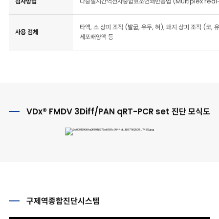
검사방법
다중실시간역전사중합효소연쇄반응법 (Multiplex real-t
타액, 소 상피 조직 (발굽, 유두, 혀), 돼지 상피 조직 (코,
사용 검체
세포배양액 등
VDx® FMDV 3Diff/PAN qRT-PCR set 진단 모식도
구제역종합진단시스템