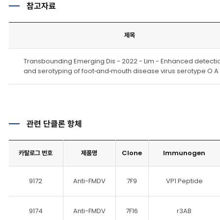
참고자료
제목
Transbounding Emerging Dis - 2022 - Lim - Enhanced detecti
and serotyping of foot‐and‐mouth disease virus serotype O A
관련 단클론 항체
카탈로그 번호
제품명
Clone
Immunogen
9172
Anti-FMDV
7F9
VP1 Peptide
9174
Anti-FMDV
7F16
r3AB