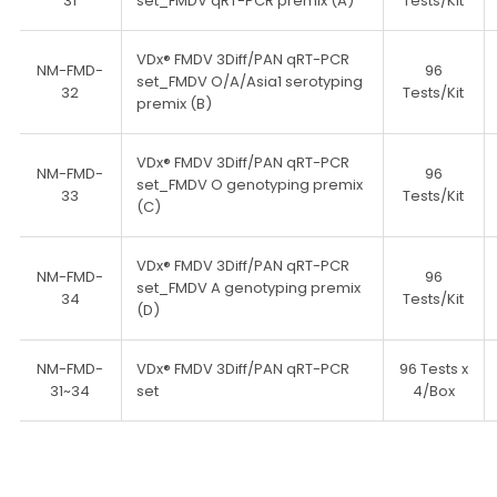
31
set_FMDV qRT-PCR premix (A)
Tests/Kit
VDx® FMDV 3Diff/PAN qRT-PCR
NM-FMD-
96
set_FMDV O/A/Asia1 serotyping
32
Tests/Kit
premix (B)
VDx® FMDV 3Diff/PAN qRT-PCR
NM-FMD-
96
set_FMDV O genotyping premix
33
Tests/Kit
(C)
VDx® FMDV 3Diff/PAN qRT-PCR
NM-FMD-
96
set_FMDV A genotyping premix
34
Tests/Kit
(D)
NM-FMD-
VDx® FMDV 3Diff/PAN qRT-PCR
96 Tests x
31~34
set
4/Box