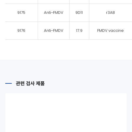
9175
Anti-FMDV
9D11
r3AB
9176
Anti-FMDV
17.9
FMDV vaccine
관련 검사 제품