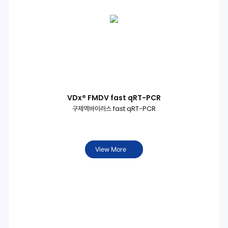
VDx® FMDV fast qRT-PCR
구제역바이러스 fast qRT-PCR
View More