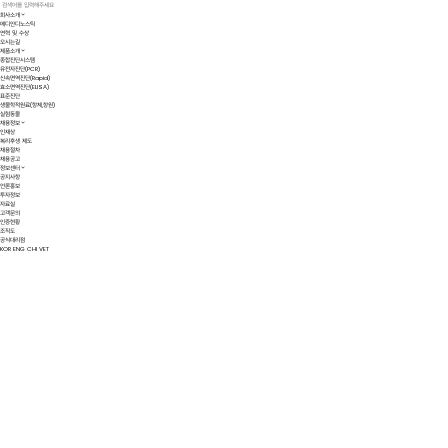
회사소개
KR
메디안디노스틱
연혁 및 수상
오시는길
제품소개
종합진단시스템
유전자진단(PCR)
신속면역진단(Rapid)
효소면역진단(ELISA)
표준진단
생물학적원료(항체,항원)
실험동물
채용정보
인재상
복리후생 제도
채용절차
채용공고
정보센터
공지사항
언론홍보
투자정보
자료실
고객문의
인증현황
조직도
공식대리점
KOR
ENG
CHI
VET