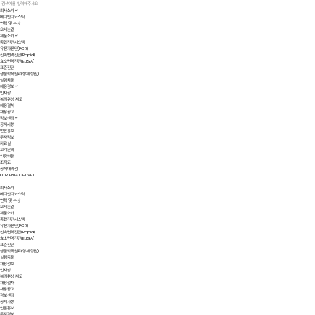
회사소개
메디안디노스틱
연혁 및 수상
오시는길
제품소개
종합진단시스템
유전자진단(PCR)
신속면역진단(Rapid)
효소면역진단(ELISA)
표준진단
생물학적원료(항체,항원)
실험동물
채용정보
인재상
복리후생 제도
채용절차
채용공고
정보센터
공지사항
언론홍보
투자정보
자료실
고객문의
인증현황
조직도
공식대리점
KOR
ENG
CHI
VET
회사소개
메디안디노스틱
연혁 및 수상
오시는길
제품소개
종합진단시스템
유전자진단(PCR)
신속면역진단(Rapid)
효소면역진단(ELISA)
표준진단
생물학적원료(항체,항원)
실험동물
채용정보
인재상
복리후생 제도
채용절차
채용공고
정보센터
공지사항
언론홍보
투자정보