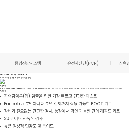
종합진단시스템
유전자진단(PCR)
신속면
VDRG® BVDV Ag Rapid kit-FE
소 바이러스성 설사병 바이러스 신속 항원 진단
제품소개
VDRG® BVDV Ag Rapid kit-FE는 소의 분변 및 Ear notch에 포함되어 있는 소 바이러스성 설사병 바이러스(BVDV) 항원을 면역크로마토그래피법을 이용하여 검출하는 키트입니다.
제품특징
지속감염우(PI) 검출을 위한 가장 빠르고 간편한 테스트
Ear notch 뿐만아니라 분변 검체까지 적용 가능한 POCT 키트
장비가 필요없는 간편한 검사, 농장에서 확인 가능한 간이 래피드 키트
20분 이내 신속한 검사
높은 임상적 민감도 및 특이도